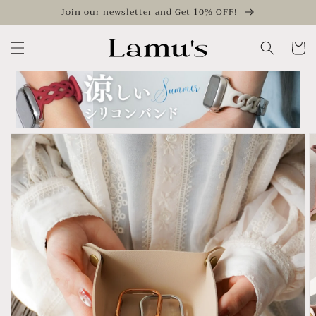
Skip to
Join our newsletter and Get 10% OFF!
content
Cart
Skip to
product
information