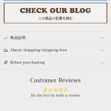
ー
ー
ト
ト
レ
レ
ー
ー
小
小
物
物
商品説明
入
入
れ
れ
About shipping/shipping fees
ア
ア
ク
ク
Before purchasing
セ
セ
サ
サ
リ
リ
Customer Reviews
ー
ー
収
収
納
納
Be the first to write a review