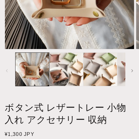
Open
O
media
m
1
2
in
in
modal
m
ボタン式 レザートレー 小物
入れ アクセサリー 収納
Regular
¥1,300 JPY