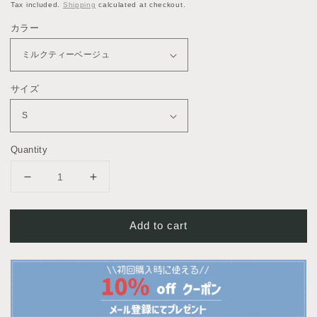
price
Tax included.
Shipping
calculated at checkout.
カラー
サイズ
Quantity
Decrease
Increase
quantity
quantity
for
for
Add to cart
ボ
ボ
タ
タ
ン
ン
式
式
レ
レ
ザ
ザ