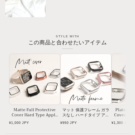
Watch
Watch
ベ
ベ
ル
ル
ト
ト
STYLE WITH
この商品と合わせたいアイテム
Matte Full Protective
マット 保護フレーム ガラ
Plated Fu
Cover Hard Type Apple
スなし ハードタイプ アッ
Cover Har
Watch Case Apple Watch
プルウォッチ ケース Apple
Watch Case
Regular
Regular
Regular
¥1,000 JPY
¥950 JPY
¥1,300 JPY
watch
price
price
price