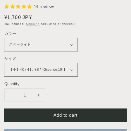
44 reviews
Regular
¥1,700 JPY
price
Tax included.
Shipping
calculated at checkout.
カラー
サイズ
Quantity
Decrease
Increase
quantity
quantity
for
for
Add to cart
ス
ス
ト
ト
ラ
ラ