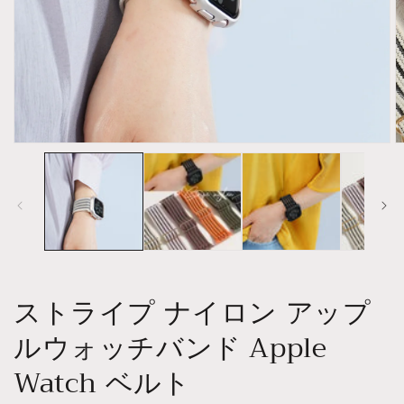
Open
O
media
m
1
2
in
in
modal
m
ストライプ ナイロン アップ
ルウォッチバンド Apple
Watch ベルト