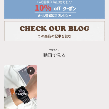
イ
イ
プ
プ
ナ
ナ
イ
イ
ロ
ロ
ン
ン
ア
ア
ッ
ッ
WATCH
プ
プ
動画で見る
ル
ル
ウ
ウ
ォ
ォ
ッ
ッ
チ
チ
バ
バ
ン
ン
ド
ド
Apple
Apple