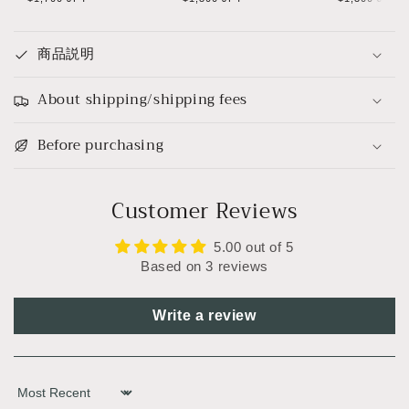
Appl
price
price
price
商品説明
About shipping/shipping fees
Before purchasing
Customer Reviews
5.00 out of 5
Based on 3 reviews
Write a review
Sort by