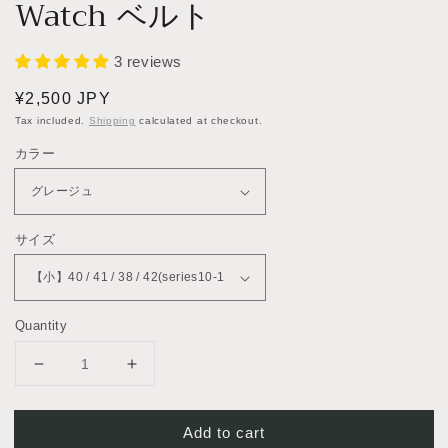
Watch ベルト
3 reviews
Regular
¥2,500 JPY
price
Tax included.
Shipping
calculated at checkout.
カラー
サイズ
Quantity
Decrease
Increase
quantity
quantity
for
for
Add to cart
ナ
ナ