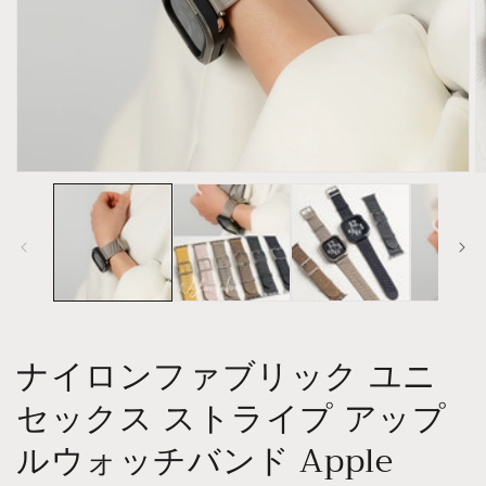
Open
O
media
m
1
2
in
in
modal
m
ナイロンファブリック ユニ
セックス ストライプ アップ
ルウォッチバンド Apple