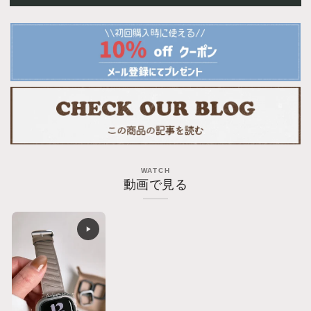
イ
イ
ロ
ロ
ン
ン
フ
フ
ァ
ァ
ブ
ブ
リ
リ
ッ
ッ
ク
ク
ユ
ユ
WATCH
ニ
ニ
動画で見る
セ
セ
ッ
ッ
ク
ク
ス
ス
ス
ス
ト
ト
ラ
ラ
イ
イ