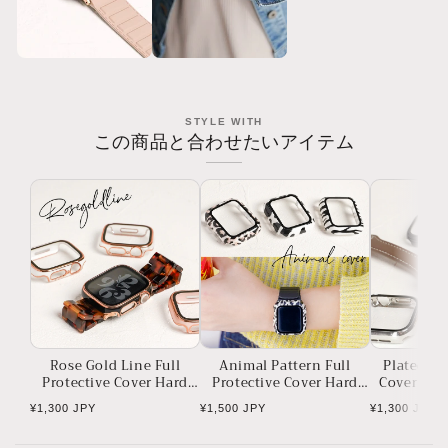
STYLE WITH
この商品と合わせたいアイテム
Rose Gold Line Full
Animal Pattern Full
Plated Fu
Protective Cover Hard
Protective Cover Hard
Cover Har
Type Apple Watch Case
Type Apple Watch Case
Watch Case
Regular
Regular
Regular
¥1,300 JPY
¥1,500 JPY
¥1,300 JPY
Apple Watch
Apple Watch
price
price
price