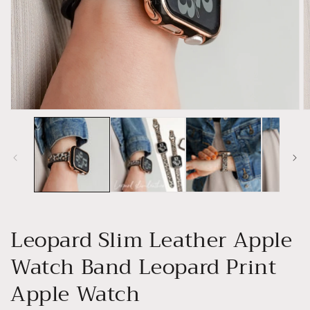
Open
O
media
m
1
2
in
in
modal
m
Leopard Slim Leather Apple
Watch Band Leopard Print
Apple Watch