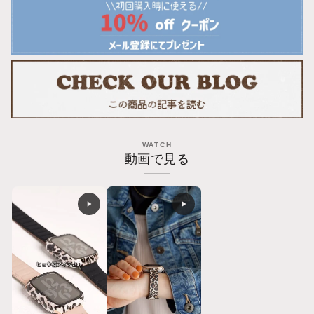
Apple
Apple
Watch
Watch
Band
Band
Leopard
Leopard
Print
Print
Apple
Apple
Watch
Watch
WATCH
動画で見る