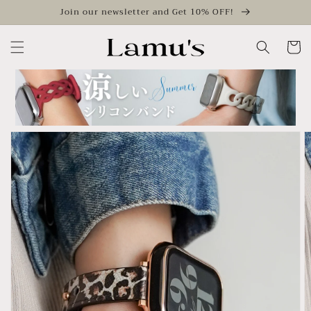
Skip to
Join our newsletter and Get 10% OFF!
content
Cart
Skip to
product
information