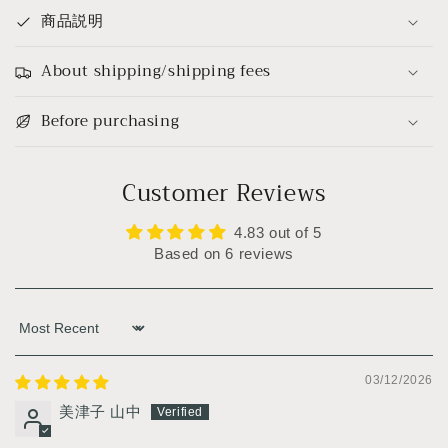
商品説明
About shipping/shipping fees
Before purchasing
Customer Reviews
4.83 out of 5
Based on 6 reviews
Sort by
03/12/2026
美津子 山中