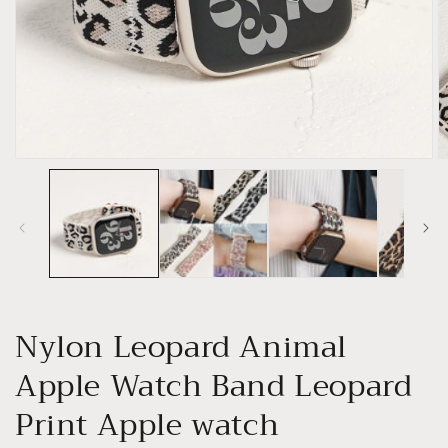
Open
O
media
m
1
2
in
in
modal
m
Nylon Leopard Animal
Apple Watch Band Leopard
Print Apple watch