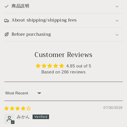
商品説明
About shipping/shipping fees
Before purchasing
Customer Reviews
4.85 out of 5
Based on 266 reviews
Sort by
07/30/2026
みかん