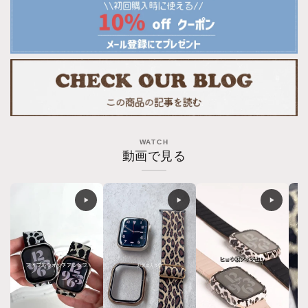
Apple
Apple
Watch
Watch
Band
Band
Leopard
Leopard
Print
Print
Apple
Apple
watch
watch
WATCH
動画で見る