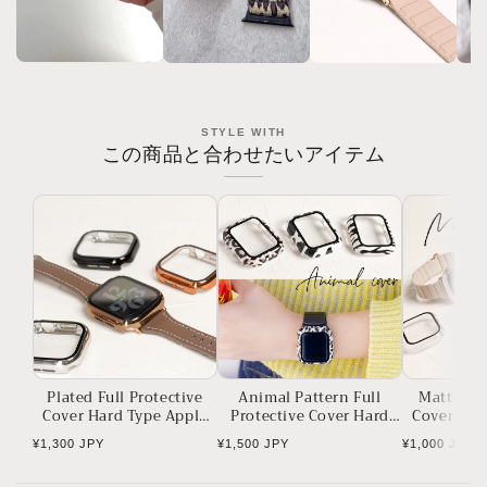
STYLE WITH
この商品と合わせたいアイテム
Plated Full Protective
Animal Pattern Full
Matte Ful
Cover Hard Type Apple
Protective Cover Hard
Cover Har
Watch Case Apple Watch
Type Apple Watch Case
Watch Case
Regular
Regular
Regular
¥1,300 JPY
¥1,500 JPY
¥1,000 JPY
Apple Watch
price
price
price