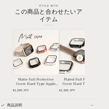
STYLE WITH
この商品と合わせたいア
イテム
Matte Full Protective
Plated Full Protective
Cover Hard Type Apple
Cover Hard Type Apple
Watch Case Apple Watch
Watch Case Apple Watch
Regular
Regular
R
¥1,000 JPY
¥1,300 JPY
¥1
price
price
p
商品説明