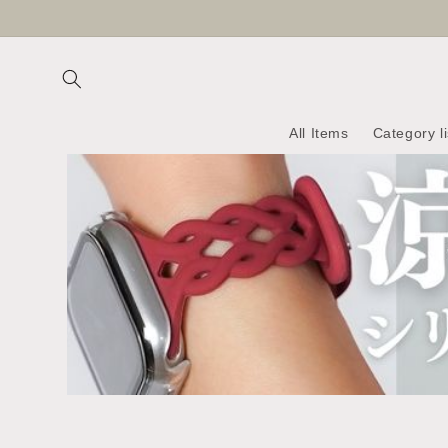
Skip to
content
All Items
Category li