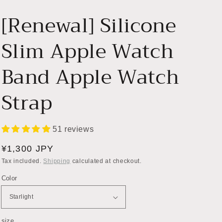
[Renewal] Silicone
Slim Apple Watch
Band Apple Watch
Strap
51 reviews
Regular
¥1,300 JPY
price
Tax included.
Shipping
calculated at checkout.
Color
size