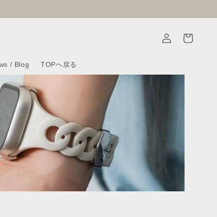
Log
Cart
in
ws / Blog
TOPへ戻る