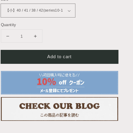
Quantity
Decrease
Increase
quantity
quantity
for
for
Add to cart
[Renewal]
[Renewal]
Silicone
Silicone
Slim
Slim
Apple
Apple
Watch
Watch
Band
Band
Apple
Apple
Watch
Watch
Strap
Strap