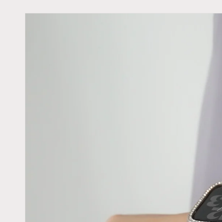
Skip to
product
information