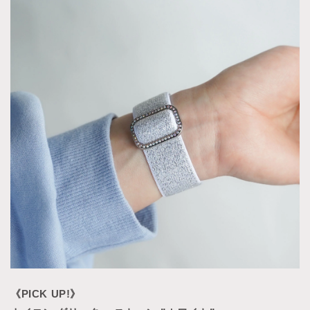
《PICK UP!》